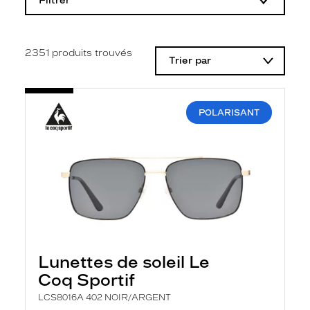
Filtrer
o
d
i
f
i
2351
produits trouvés
Trier par
c
a
t
i
o
POLARISANT
n
d
'
u
n
f
i
l
t
r
e
l
Lunettes de soleil Le
a
n
Coq Sportif
c
e
LCS8016A 402 NOIR/ARGENT
a