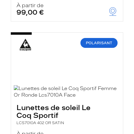
u
À partir de
t
99,00 €
o
m
a
t
i
q
POLARISANT
u
e
m
e
n
t
l
a
r
e
c
h
Lunettes de soleil Le
e
r
Coq Sportif
c
h
LCS7010A 402 OR SATIN
e
e
À partir de