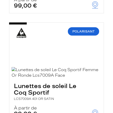
t
99,00 €
r
e
c
h
a
r
POLARISANT
g
e
l
a
p
a
g
e
Lunettes de soleil Le
Coq Sportif
LCS7009A 401 OR SATIN
À partir de