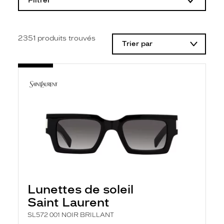
Filtrer
o
d
i
f
i
2351
produits trouvés
Trier par
c
a
t
i
o
n
d
'
u
n
f
i
l
t
r
e
l
Lunettes de soleil
a
n
Saint Laurent
c
e
SL572 001 NOIR BRILLANT
a