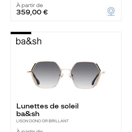
u
À partir de
t
359,00 €
o
m
a
t
i
q
u
e
m
e
n
t
l
a
r
e
c
h
Lunettes de soleil
e
r
ba&sh
c
h
LISON DONO OR BRILLANT
e
e
À partir de