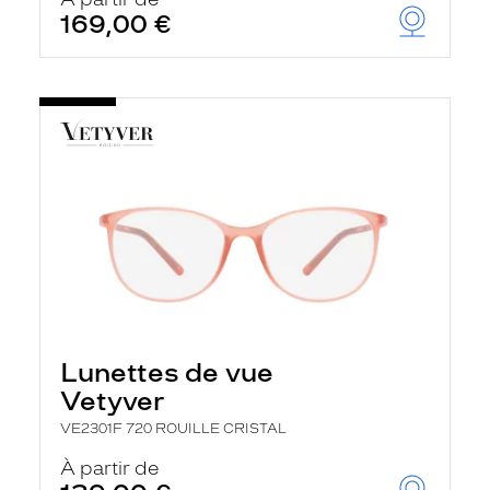
t
169,00 €
r
e
c
h
a
r
g
e
l
a
p
a
g
e
Lunettes de vue
Vetyver
VE2301F 720 ROUILLE CRISTAL
À partir de