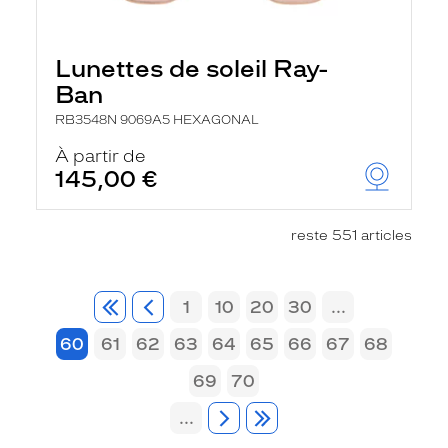
Lunettes de soleil Ray-
Ban
RB3548N 9069A5 HEXAGONAL
À partir de
145,00 €
reste 551 articles
1
10
20
30
...
60
61
62
63
64
65
66
67
68
69
70
...