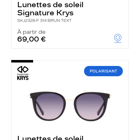
Lunettes de soleil
a
n
Signature Krys
c
e
SKJ2328-F 314 BRUN TEXT
a
u
À partir de
t
69,00 €
o
m
a
t
i
q
POLARISANT
u
e
m
e
n
t
l
a
r
e
c
h
Lunettes de soleil
e