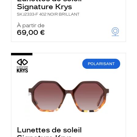
r
Signature Krys
c
h
SKJ2333-F 402 NOIR BRILLANT
e
e
À partir de
t
69,00 €
r
e
c
h
a
r
POLARISANT
g
e
l
a
p
a
g
e
Lunettes de soleil