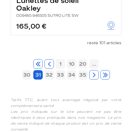
Lunettes de soleil
Oakley
OO9465 946505 SUTRO LITE SW
165,00 €
reste 101 articles
1
10
20
...
30
31
32
33
34
35
Tarifs TTC, avant tout avantage négocié par votre
complémentaire santé
Les prix indiqués sur le site peuvent ne pas être
identiques à ceux pratiqués dans nos magasins. Le prix
de vente indiqué de chaque produit est un prix de vente
conseillé.