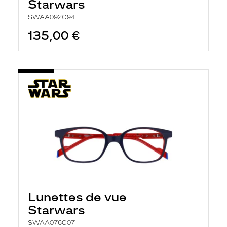
Starwars
SWAA092C94
135,00 €
Lunettes de vue
Starwars
SWAA076C07