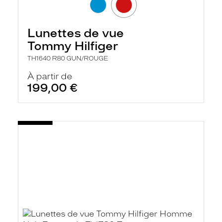
a
n
c
Lunettes de vue
e
a
Tommy Hilfiger
u
t
TH1640 R80 GUN/ROUGE
o
m
À partir de
a
199,00 €
t
i
q
u
e
m
e
n
t
l
a
r
e
c
h
e