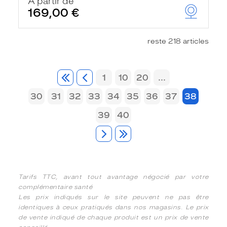
À partir de
169,00 €
reste 218 articles
1
10
20
...
30
31
32
33
34
35
36
37
38
39
40
Tarifs TTC, avant tout avantage négocié par votre
complémentaire santé
Les prix indiqués sur le site peuvent ne pas être
identiques à ceux pratiqués dans nos magasins. Le prix
de vente indiqué de chaque produit est un prix de vente