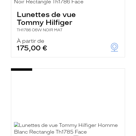
r
c
Lunettes de vue
h
e
Tommy Hilfiger
e
t
TH1786 O6W NOIR MAT
r
e
À partir de
c
175,00 €
h
a
r
g
e
l
a
p
a
g
e